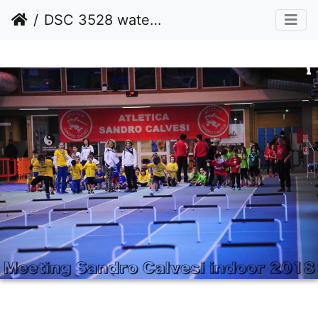
DSC 3528 watermarked resized