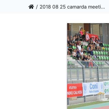
2018 08 25 camarda meeting calvesi outdoor DSC 7652 1536 resized